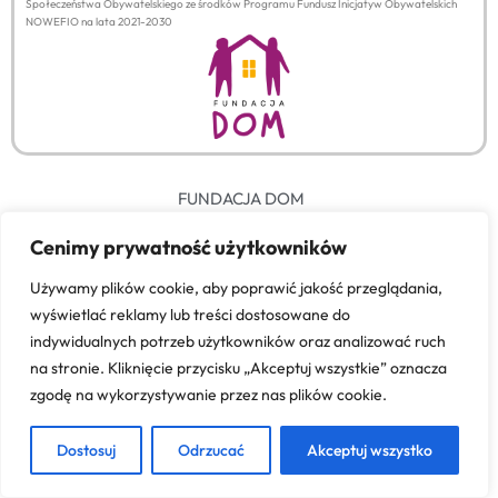
Społeczeństwa Obywatelskiego ze środków Programu Fundusz Inicjatyw Obywatelskich
NOWEFIO na lata 2021-2030
FUNDACJA DOM
ul. Upalna 1A/76, 15-668 Białystok, NIP: 9661746675;
REGON: 052240933
Cenimy prywatność użytkowników
tel. +48 609 091 23,
e-mail: askorko@gmail.com
Używamy plików cookie, aby poprawić jakość przeglądania,
wyświetlać reklamy lub treści dostosowane do
indywidualnych potrzeb użytkowników oraz analizować ruch
na stronie. Kliknięcie przycisku „Akceptuj wszystkie” oznacza
zgodę na wykorzystywanie przez nas plików cookie.
Dostosuj
Odrzucać
Akceptuj wszystko