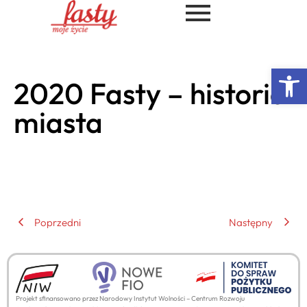
Ot
2020 Fasty – historia
miasta
Poprzedni
Następny
Projekt sfinansowano przez Narodowy Instytut Wolności – Centrum Rozwoju